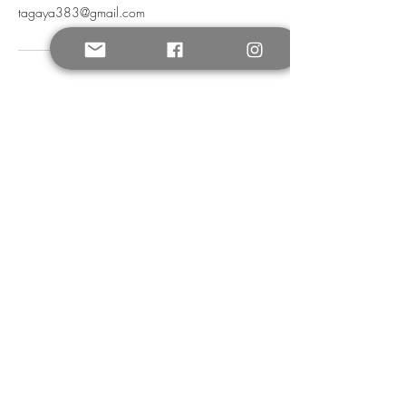
tagaya383@gmail.com
購読登録フォーム
送信する
©2021 by 多賀家。Wix.com で作成されました。